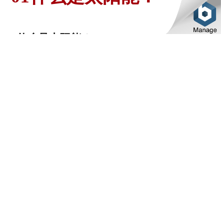
“什么是太阳能？“
“太阳能？那不就是太阳能热水器吗？”
相信很多朋友在被问到“什么是太阳能”时，其
答案一定与上面的不相上下，以为太阳能就是
太阳能热水器，但是，实际上，太阳能远不止
太阳能热水器那么简单。
所谓太阳能，就是指太阳的热辐射能，是一种