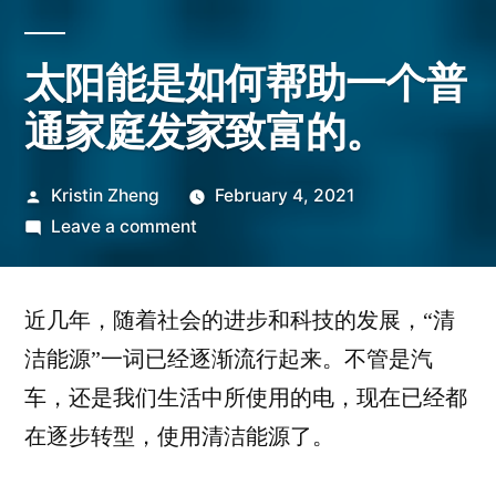
太阳能是如何帮助一个普
通家庭发家致富的。
Posted
Kristin Zheng
February 4, 2021
by
on
Leave a comment
太
阳
近几年，随着社会的进步和科技的发展，“清
能
是
洁能源”一词已经逐渐流行起来。不管是汽
如
车，还是我们生活中所使用的电，现在已经都
何
在逐步转型，使用清洁能源了。
帮
助