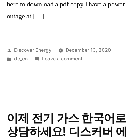
here to download a pdf copy I have a power
outage at […]
Posted
Discover Energy
December 13, 2020
by
Posted
on
de_en
Leave a comment
in
What
should
I
do
if
my
이제 전기 가스 한국어로
property
상담하세요! 디스커버 에
loses
power?