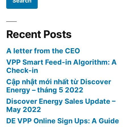
한
국
어
로
Recent Posts
상
담
A letter from the CEO
하
세
VPP Smart Feed-in Algorithm: A
요!
Check-in
디
Cập nhật mới nhất từ Discover
스
Energy – tháng 5 2022
커
버
Discover Energy Sales Update –
에
May 2022
너
DE VPP Online Sign Ups: A Guide
지