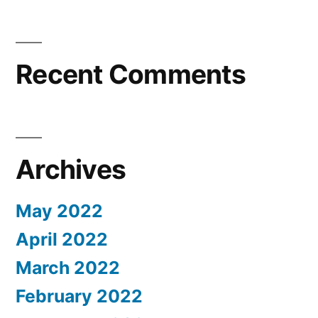
에
서
한
Recent Comments
인
여
러
분
께
Archives
맞
춤
형
May 2022
에
April 2022
너
March 2022
지
서
February 2022
비